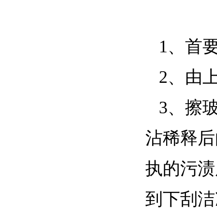
1、首
2、由
3、擦
沾稀释后
执的污渍
到下刮洁