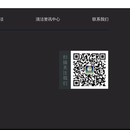
洁
清洁资讯中心
联系我们
扫
描
关
注
我
们